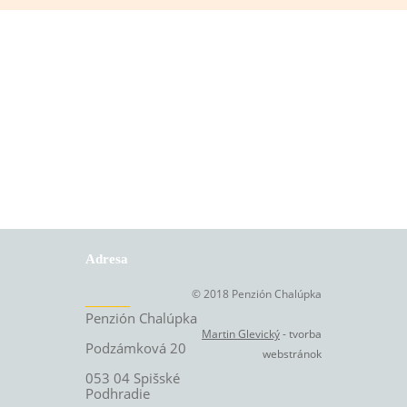
Adresa
© 2018 Penzión Chalúpka
_______
Penzión Chalúpka
Martin Glevický
-
tvorba
Podzámková 20
webstránok
053 04 Spišské
Podhradie